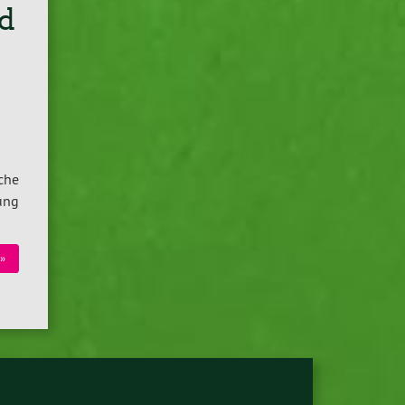
d
sche
ung
»