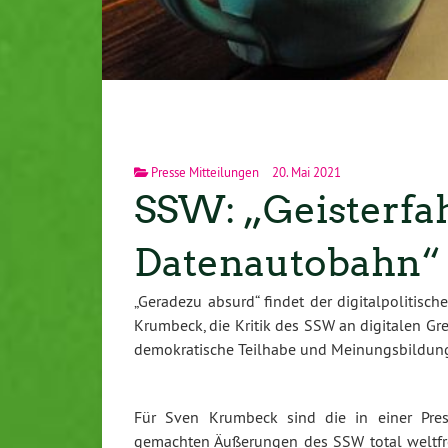
Presse Mitteilungen
20. Mai 2021
SSW: „Geisterfah
Datenautobahn“
„Geradezu absurd“ findet der digitalpolitisc
Krumbeck, die Kritik des SSW an digitalen Gr
demokratische Teilhabe und Meinungsbildung a
Für Sven Krumbeck sind die in einer Press
gemachten Äußerungen des SSW total weltfre