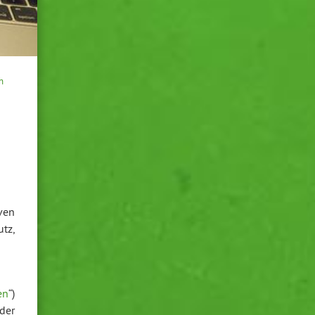
h
ven
tz,
en
“)
der