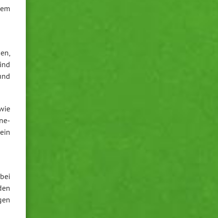
lem
men,
ind
und
wie
ne-
ein
bei
den
gen