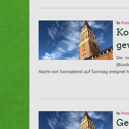
Pres
Ko
ge
Der i
(Bündn
Nacht von Sonnabend auf Sonntag ereignet hat
Pres
Ge