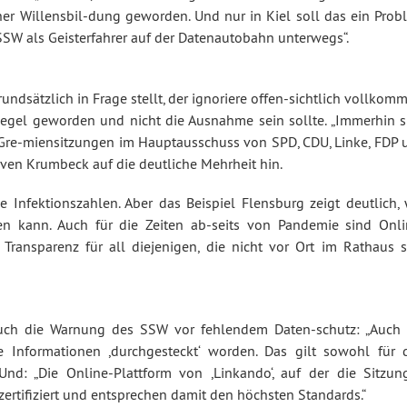
er Willensbil-dung geworden. Und nur in Kiel soll das ein Prob
 „SSW als Geisterfahrer auf der Datenautobahn unterwegs“.
ndsätzlich in Frage stellt, der ignoriere offen-sichtlich vollkom
Regel geworden und nicht die Ausnahme sein sollte. „Immerhin s
n Gre-miensitzungen im Hauptausschuss von SPD, CDU, Linke, FDP 
Sven Krumbeck auf die deutliche Mehrheit hin.
 Infektionszahlen. Aber das Beispiel Flensburg zeigt deutlich, 
en kann. Auch für die Zeiten ab-seits von Pandemie sind Onli
ransparenz für all diejenigen, die nicht vor Ort im Rathaus s
auch die Warnung des SSW vor fehlendem Daten-schutz: „Auch 
e Informationen ,durchgesteckt‘ worden. Das gilt sowohl für 
Und: „Die Online-Plattform von ,Linkando‘, auf der die Sitzun
ertifiziert und entsprechen damit den höchsten Standards.“