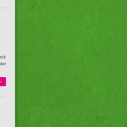
eck
 der
»