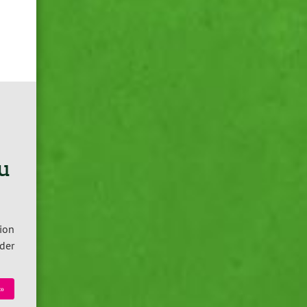
u
ion
der
»