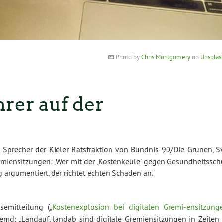
Photo by
Chris Montgomery
on
Unsplas
rer auf der
he Sprecher der Kieler Ratsfraktion von Bündnis 90/Die Grünen, S
emiensitzungen: „Wer mit der ,Kostenkeule’ gegen Gesundheitsschu
rgumentiert, der richtet echten Schaden an.“
emitteilung („
Kostenexplosion bei digitalen Gremi-ensitzung
md: „Landauf, landab sind digitale Gremiensitzungen in Zeiten 